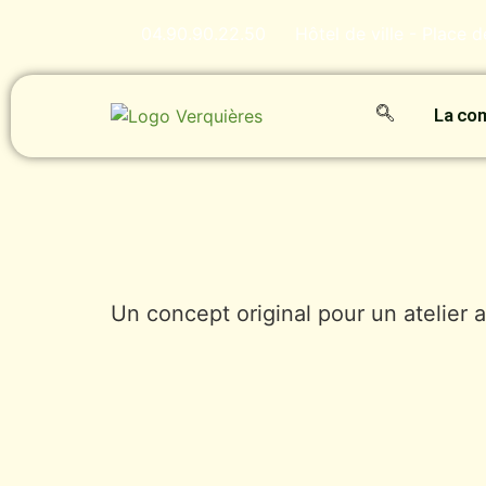
04.90.90.22.50
Hôtel de ville - Place 
La c
Un concept original pour un atelier a