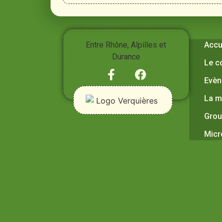
Vivre à
Entre Rhône, Alpilles et
Accu
Durance
Le c
Evèn
La m
Grou
Micr