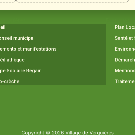
 Verquières
Pratiques
eil
Plan Loc
onseil municipal
Santé et
ements et manifestations
Environ
édiathèque
Démarche
pe Scolaire Regain
Mentions
o-crèche
Traiteme
Copyright © 2026 Village de Verquières