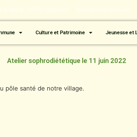
de la Mairie - 13670 Verquières
mairie@verquieres.com
ommune
Culture et Patrimoine
Jeunesse et L
Atelier sophrodiététique le 11 juin 2022
u pôle santé de notre village.