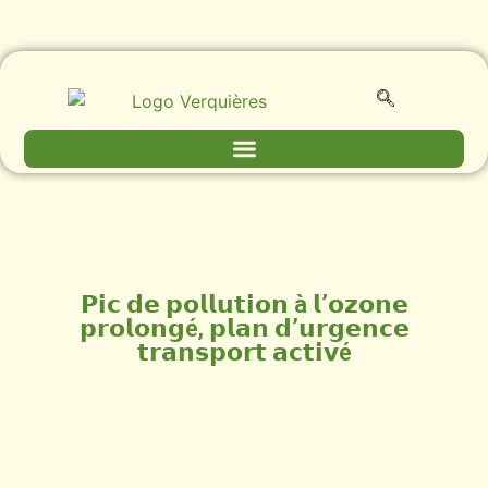
𝗣𝗶𝗰 𝗱𝗲 𝗽𝗼𝗹𝗹𝘂𝘁𝗶𝗼𝗻 à 𝗹’𝗼𝘇𝗼𝗻𝗲
𝗽𝗿𝗼𝗹𝗼𝗻𝗴é, 𝗽𝗹𝗮𝗻 𝗱’𝘂𝗿𝗴𝗲𝗻𝗰𝗲
𝘁𝗿𝗮𝗻𝘀𝗽𝗼𝗿𝘁 𝗮𝗰𝘁𝗶𝘃é