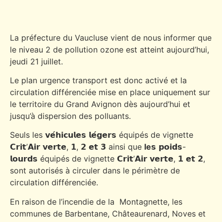
La préfecture du Vaucluse vient de nous informer que
le niveau 2 de pollution ozone est atteint aujourd’hui,
jeudi 21 juillet.
Le plan urgence transport est donc activé et la
circulation différenciée mise en place uniquement sur
le territoire du Grand Avignon dès aujourd’hui et
jusqu’à dispersion des polluants.
Seuls les 𝘃𝗲́𝗵𝗶𝗰𝘂𝗹𝗲𝘀 𝗹𝗲́𝗴𝗲𝗿𝘀 équipés de vignette
𝗖𝗿𝗶𝘁’𝗔𝗶𝗿 𝘃𝗲𝗿𝘁𝗲, 𝟭, 𝟮 𝗲𝘁 𝟯 ainsi que
le
𝘀 𝗽𝗼𝗶𝗱𝘀-
𝗹𝗼𝘂𝗿𝗱𝘀 équipés de vignette 𝗖𝗿𝗶𝘁’𝗔𝗶𝗿 𝘃𝗲𝗿𝘁𝗲, 𝟭 𝗲𝘁 𝟮,
sont autorisés à circuler dans le périmètre de
circulation différenciée.
En raison de l’incendie de la Montagnette, les
communes de Barbentane, Châteaurenard, Noves et