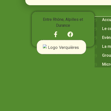
Vivre à
Entre Rhône, Alpilles et
Accu
Durance
Le c
Evèn
La m
Grou
Micr