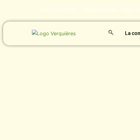
04.90.90.22.50
Hôtel de ville - Place 
La c