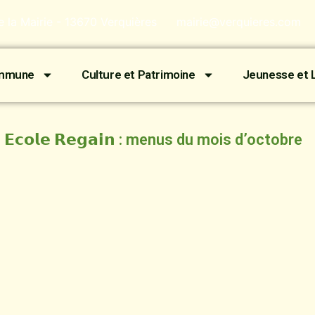
de la Mairie - 13670 Verquières
mairie@verquieres.com
ommune
Culture et Patrimoine
Jeunesse et L
𝗘𝗰𝗼𝗹𝗲 𝗥𝗲𝗴𝗮𝗶𝗻 : menus du mois d’octobre