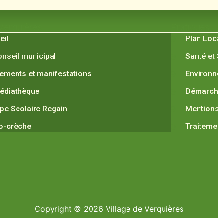
 Verquières
Pratiques
eil
Plan Loc
onseil municipal
Santé et
ements et manifestations
Environ
édiathèque
Démarche
pe Scolaire Regain
Mentions
o-crèche
Traiteme
Copyright © 2026 Village de Verquières