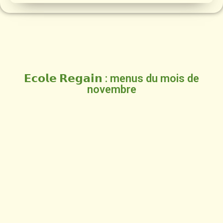
𝗘𝗰𝗼𝗹𝗲 𝗥𝗲𝗴𝗮𝗶𝗻 : menus du mois de
novembre