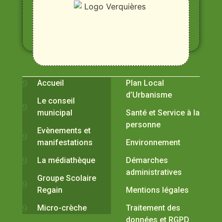
Rhône,
Alpilles
et
Durance
Vivre à Verquières
Pratiques
Accueil
Plan Local
d’Urbanisme
Le conseil
municipal
Santé et Service à la
personne
Evènements et
manifestations
Environnement
La médiathèque
Démarches
administratives
Groupe Scolaire
Regain
Mentions légales
Micro-crèche
Traitement des
données et RGPD