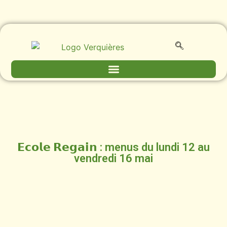
𝗘𝗰𝗼𝗹𝗲 𝗥𝗲𝗴𝗮𝗶𝗻 : menus du lundi 12 au
vendredi 16 mai