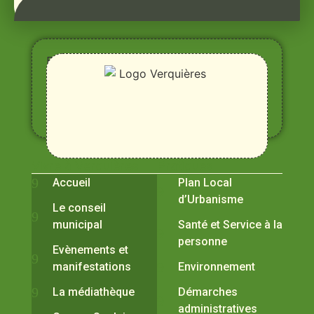
Entre
Rhône,
Alpilles
et
Durance
Vivre à Verquières
Pratiques
Accueil
Plan Local
d’Urbanisme
Le conseil
municipal
Santé et Service à la
personne
Evènements et
manifestations
Environnement
La médiathèque
Démarches
administratives