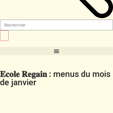
𝐄𝐜𝐨𝐥𝐞 𝐑𝐞𝐠𝐚𝐢𝐧 : menus du mois
de janvier