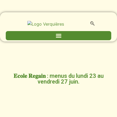
𝐄𝐜𝐨𝐥𝐞 𝐑𝐞𝐠𝐚𝐢𝐧 : menus du lundi 23 au
vendredi 27 juin.