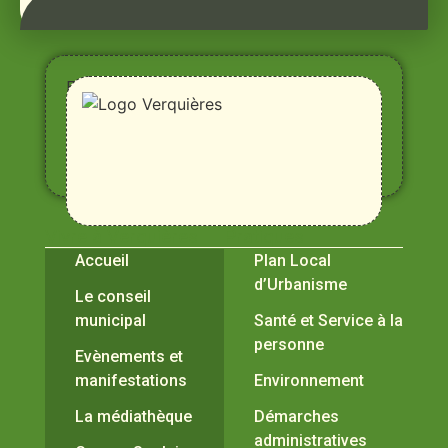
Entre
Rhône,
Alpilles
et
Durance
Vivre à Verquières
Pratiques
Accueil
Plan Local
d’Urbanisme
Le conseil
municipal
Santé et Service à la
personne
Evènements et
manifestations
Environnement
La médiathèque
Démarches
administratives