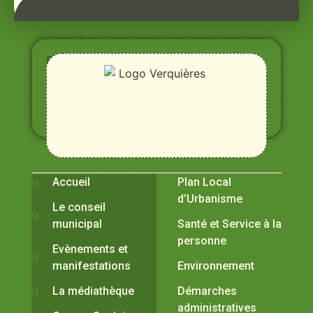
Entre
Rhône,
Alpilles
et
Durance
Vivre à Verquières
Pratiques
Accueil
Plan Local
d’Urbanisme
Le conseil
municipal
Santé et Service à la
personne
Evènements et
manifestations
Environnement
La médiathèque
Démarches
administratives