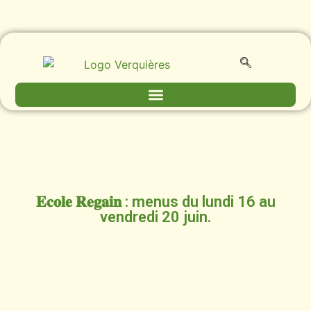
𝐄𝐜𝐨𝐥𝐞 𝐑𝐞𝐠𝐚𝐢𝐧 : menus du lundi 16 au
vendredi 20 juin.