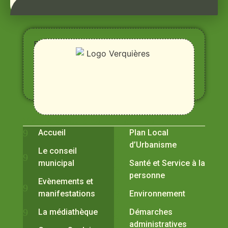
Entre
Rhône,
Alpilles
et
Durance
Vivre à Verquières
Pratiques
Accueil
Plan Local
d’Urbanisme
Le conseil
municipal
Santé et Service à la
personne
Evènements et
manifestations
Environnement
La médiathèque
Démarches
administratives