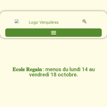
𝐄𝐜𝐨𝐥𝐞 𝐑𝐞𝐠𝐚𝐢𝐧 : menus du lundi 14 au
vendredi 18 octobre.