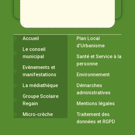
Alpilles
et
Durance
Vivre à Verquières
Pratiques
Accueil
Plan Local
d’Urbanisme
Le conseil
municipal
Santé et Service à la
personne
Evènements et
manifestations
Environnement
La médiathèque
Démarches
administratives
Groupe Scolaire
Regain
Mentions légales
Micro-crèche
Traitement des
données et RGPD