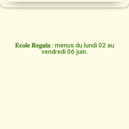
𝐄𝐜𝐨𝐥𝐞 𝐑𝐞𝐠𝐚𝐢𝐧 : menus du lundi 02 au
vendredi 06 juin.