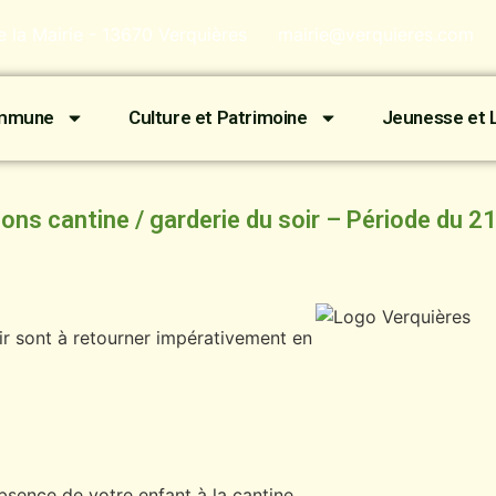
de la Mairie - 13670 Verquières
mairie@verquieres.com
ommune
Culture et Patrimoine
Jeunesse et L
 inscriptions cantine / garderie du soir – Période du
oir sont à retourner impérativement en
absence de votre enfant à la cantine