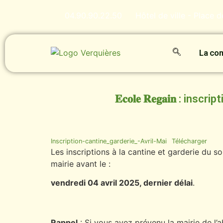
04.90.90.22.50
Hôtel de ville - Place 
La c
𝐄𝐜𝐨𝐥𝐞 𝐑𝐞𝐠𝐚𝐢𝐧 :
Inscription-cantine_garderie_-Avril-Mai
Télécharger
Les inscriptions à la cantine et garderie du s
mairie avant le :
vendredi 04 avril 2025, dernier délai
.
Rappel
: Si vous avez prévenu la mairie de l’