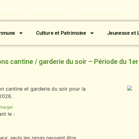
de la Mairie - 13670 Verquières
mairie@verquieres.com
ommune
Culture et Patrimoine
Jeunesse et L
nscriptions cantine / garderie du soir – Période du 1
on cantine et garderie du soir pour la
 2026.
charger
nt le :
ur, seuls les repas peuvent être