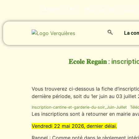
04.90.90.22.50
Hôtel de ville - Place 
La c
𝐄𝐜𝐨𝐥𝐞 𝐑𝐞𝐠𝐚𝐢𝐧 : i
Vous trouverez ci-dessous la fiche d’inscripti
dernière période, soit du 1er juin au 03 juillet
Inscription-cantine-et-garderie-du-soir_Juin-Juillet
Télé
Les inscriptions sont à retourner en mairie ava
Vendredi 22 mai 2026, dernier délai.
Rappel : Comme noté dans le règlement intérie