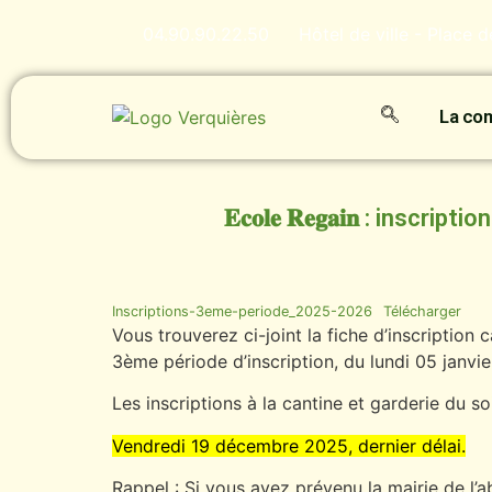
04.90.90.22.50
Hôtel de ville - Place 
La c
𝐄𝐜𝐨𝐥𝐞 𝐑𝐞𝐠𝐚𝐢𝐧 : in
Inscriptions-3eme-periode_2025-2026
Télécharger
Vous trouverez ci-joint la fiche d’inscription 
3ème période d’inscription, du lundi 05 janvie
Les inscriptions à la cantine et garderie du so
Vendredi 19 décembre 2025, dernier délai.
Rappel : Si vous avez prévenu la mairie de l’a