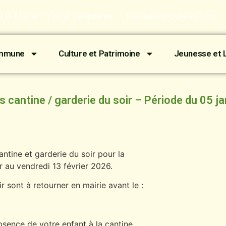
de la Mairie - 13670 Verquières
mairie@verquieres.com
ommune
Culture et Patrimoine
Jeunesse et L
scriptions cantine / garderie du soir – Période du 0
cantine et garderie du soir pour la
r au vendredi 13 février 2026.
ir sont à retourner en mairie avant le :
bsence de votre enfant à la cantine