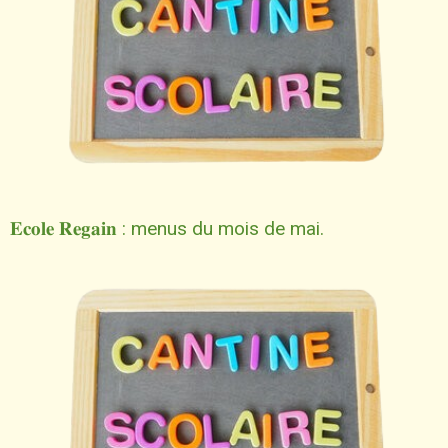
𝐄𝐜𝐨𝐥𝐞 𝐑𝐞𝐠𝐚𝐢𝐧 : menus du mois de mai.