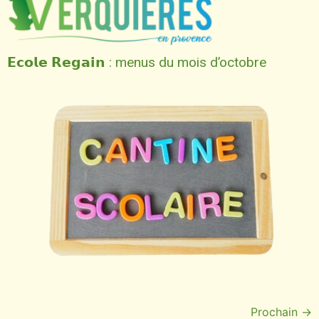
𝗘𝗰𝗼𝗹𝗲 𝗥𝗲𝗴𝗮𝗶𝗻 : menus du mois d’octobre
Prochain
→