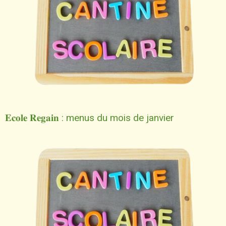
𝐄𝐜𝐨𝐥𝐞 𝐑𝐞𝐠𝐚𝐢𝐧 : menus du mois de janvier