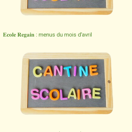
𝐄𝐜𝐨𝐥𝐞 𝐑𝐞𝐠𝐚𝐢𝐧 : menus du mois d’avril