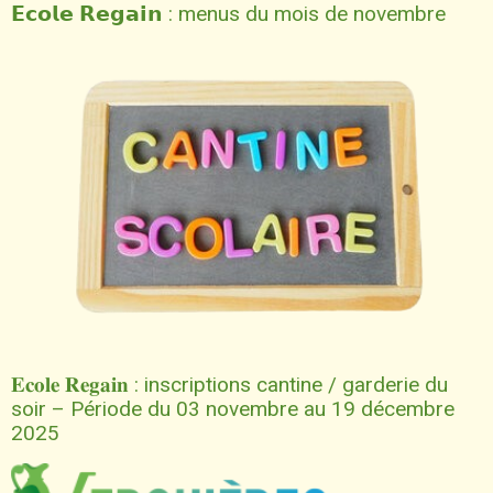
𝗘𝗰𝗼𝗹𝗲 𝗥𝗲𝗴𝗮𝗶𝗻 : menus du mois de novembre
𝐄𝐜𝐨𝐥𝐞 𝐑𝐞𝐠𝐚𝐢𝐧 : inscriptions cantine / garderie du
soir – Période du 03 novembre au 19 décembre
2025