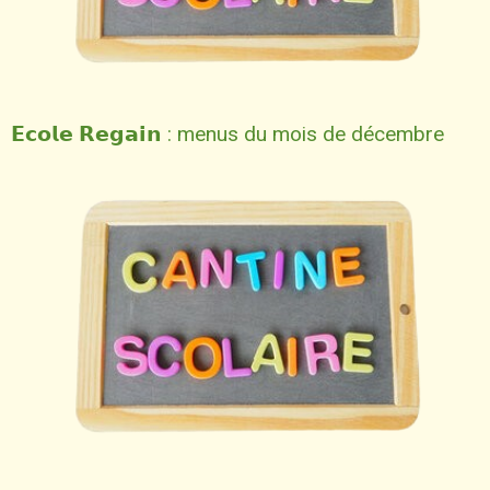
𝗘𝗰𝗼𝗹𝗲 𝗥𝗲𝗴𝗮𝗶𝗻 : menus du mois de décembre