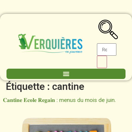
contenu
principal
Étiquette :
cantine
𝐂𝐚𝐧𝐭𝐢𝐧𝐞 𝐄𝐜𝐨𝐥𝐞 𝐑𝐞𝐠𝐚𝐢𝐧 : menus du mois de juin.