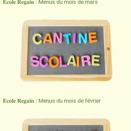
𝐄𝐜𝐨𝐥𝐞 𝐑𝐞𝐠𝐚𝐢𝐧 : Menus du mois de mars
𝐄𝐜𝐨𝐥𝐞 𝐑𝐞𝐠𝐚𝐢𝐧 : Menus du mois de février