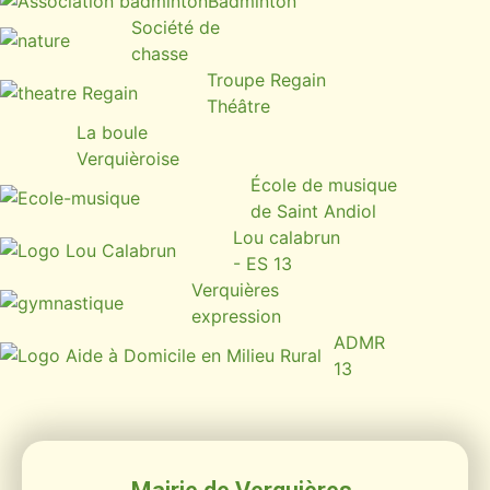
Badminton
Société de
chasse
Troupe Regain
Théâtre
La boule
Verquièroise
École de musique
de Saint Andiol
Lou calabrun
- ES 13
Verquières
expression
ADMR
13