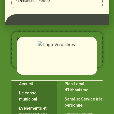
- Dimanche : Fermé
Entre
Rhône,
Alpilles
et
Durance
Vivre à Verquières
Pratiques
Accueil
Plan Local
d’Urbanisme
Le conseil
municipal
Santé et Service à la
personne
Evènements et