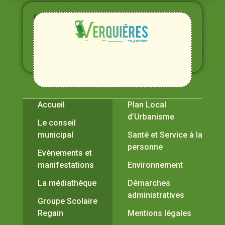
Entre
Rhône,
Alpilles
et
Durance
Vivre à Verquières
Pratiques
Accueil
Plan Local
d’Urbanisme
Le conseil
municipal
Santé et Service à la
personne
Evènements et
manifestations
Environnement
La médiathèque
Démarches
administratives
Groupe Scolaire
Regain
Mentions légales