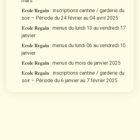
mars.
𝐄𝐜𝐨𝐥𝐞 𝐑𝐞𝐠𝐚𝐢𝐧 : inscriptions cantine / garderie du
soir – Période du 24 février au 04 avril 2025
𝐄𝐜𝐨𝐥𝐞 𝐑𝐞𝐠𝐚𝐢𝐧 : menus du lundi 13 au vendredi 17
janvier.
𝐄𝐜𝐨𝐥𝐞 𝐑𝐞𝐠𝐚𝐢𝐧 : menus du lundi 06 au vendredi 10
janvier.
𝐄𝐜𝐨𝐥𝐞 𝐑𝐞𝐠𝐚𝐢𝐧 : menus du mois de janvier 2025
𝐄𝐜𝐨𝐥𝐞 𝐑𝐞𝐠𝐚𝐢𝐧 : inscriptions cantine / garderie du
soir – Période du 6 janvier au 7 février 2025