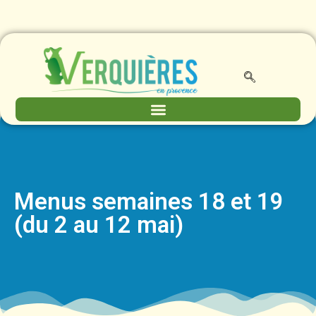
Menus semaines 18 et 19
(du 2 au 12 mai)