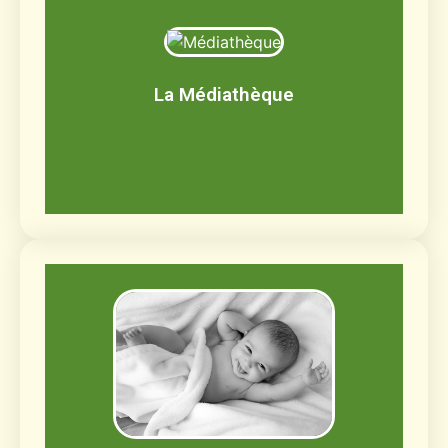
Médiathèque
Livres, BD, documentaires, jeux de société,
CD, DVD
La Médiathèque
Découvrir
Le jardin de Malou
Jusqu'à 12 enfants âgés de 2 mois et demi
à 3 ans
Découvrir