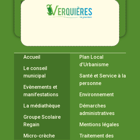
Entre
Rhône,
Alpilles
et
Durance
Vivre à Verquières
Pratiques
Accueil
Plan Local
d’Urbanisme
Le conseil
municipal
Santé et Service à la
personne
Evènements et
manifestations
Environnement
La médiathèque
Démarches
administratives
Groupe Scolaire
Regain
Mentions légales
Micro-crèche
Traitement des