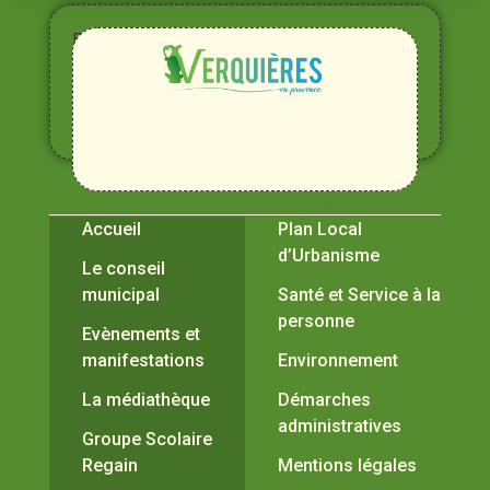
Entre
Rhône,
Alpilles
et
Durance
Vivre à Verquières
Pratiques
Accueil
Plan Local
d’Urbanisme
Le conseil
municipal
Santé et Service à la
personne
Evènements et
manifestations
Environnement
La médiathèque
Démarches
administratives
Groupe Scolaire
Regain
Mentions légales