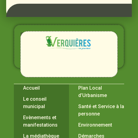
Entre
Rhône,
Alpilles
et
Durance
Vivre à Verquières
Pratiques
Accueil
Plan Local
d’Urbanisme
Le conseil
municipal
Santé et Service à la
personne
Evènements et
manifestations
Environnement
La médiathèque
Démarches