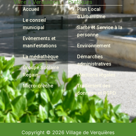
Vivre à Verquières
Pratiques
Accueil
Plan Local
d’Urbanisme
Le conseil
municipal
Santé et Service à la
personne
Evènements et
manifestations
Environnement
La médiathèque
Démarches
administratives
Groupe Scolaire
Regain
Mentions légales
Micro-crèche
Traitement des
données et RGPD
Copyright © 2026 Village de Verquières