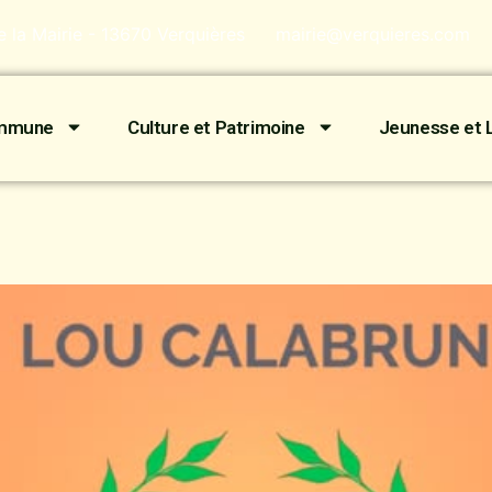
de la Mairie - 13670 Verquières
mairie@verquieres.com
ommune
Culture et Patrimoine
Jeunesse et L