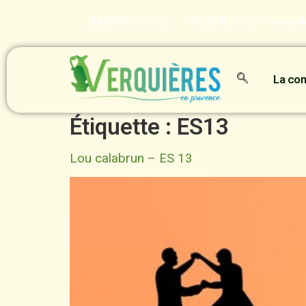
contenu
principal
04.90.90.22.50
Hôtel de ville - Place 
La c
Étiquette :
ES13
Lou calabrun – ES 13