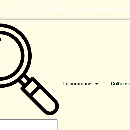
de la Mairie - 13670 Verquières
mairie@verquieres.com
La commune
Culture 