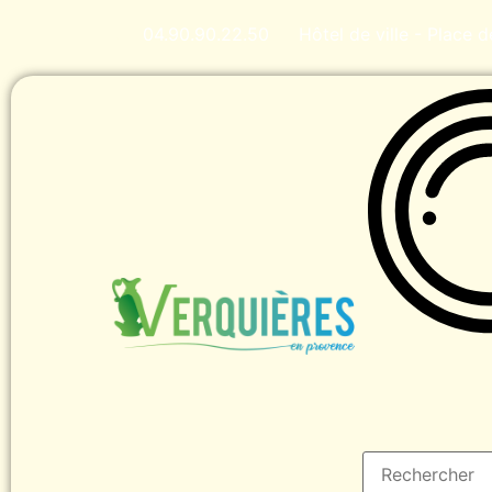
contenu
principal
04.90.90.22.50
Hôtel de ville - Place 