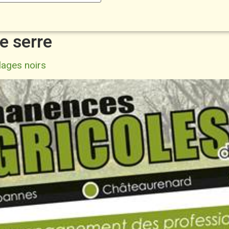
e serre
lages noirs