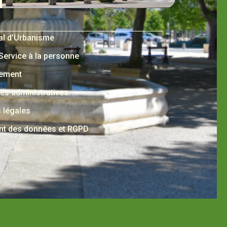
al d’Urbanisme
 Service à la personne
nement
s administratives
 légales
nt des données et RGPD