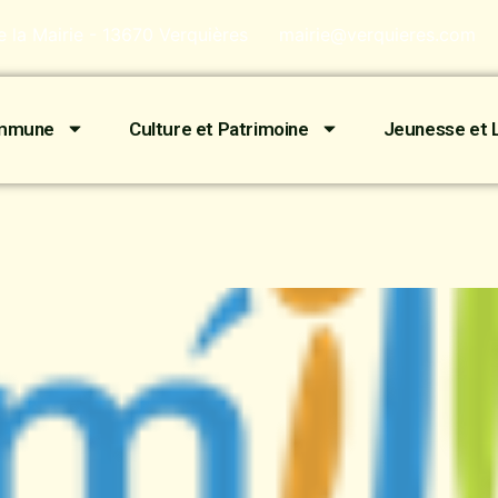
de la Mairie - 13670 Verquières
mairie@verquieres.com
ommune
Culture et Patrimoine
Jeunesse et L