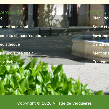
 Verquières
Pratiques
eil
Plan Loc
onseil municipal
Santé et
ements et manifestations
Environ
édiathèque
Démarche
pe Scolaire Regain
Mentions
o-crèche
Traiteme
Copyright © 2026 Village de Verquières