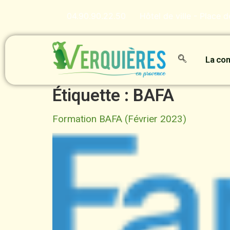
contenu
principal
04.90.90.22.50
Hôtel de ville - Place 
La c
Étiquette :
BAFA
Formation BAFA (Février 2023)