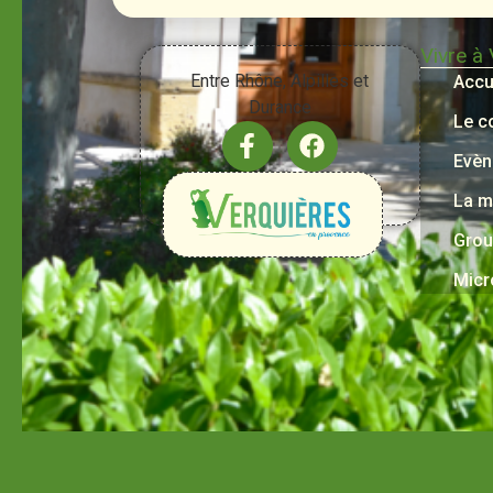
Vivre à
Entre Rhône, Alpilles et
Accu
Durance
Le c
Evèn
La m
Grou
Micr