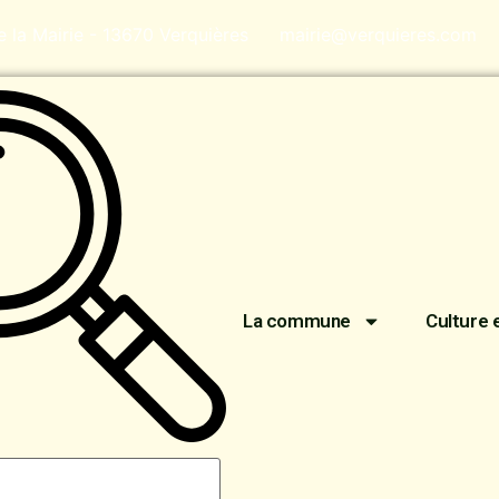
de la Mairie - 13670 Verquières
mairie@verquieres.com
La commune
Culture 