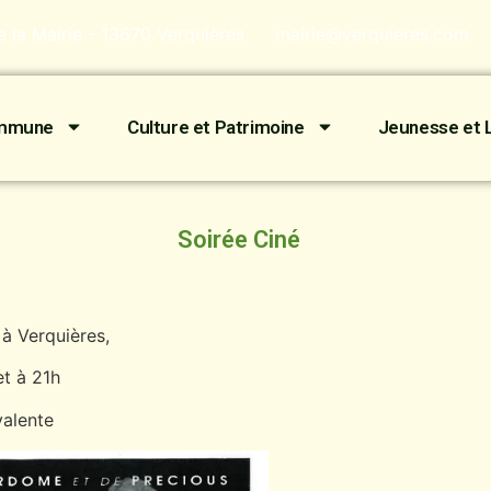
de la Mairie - 13670 Verquières
mairie@verquieres.com
ommune
Culture et Patrimoine
Jeunesse et L
Soirée Ciné
à Verquières,
et à 21h
valente