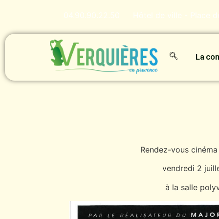
04.90.90.22.50
Hôtel de ville - Place 
La c
Rendez-vous cinéma 
vendredi 2 juill
à la salle poly