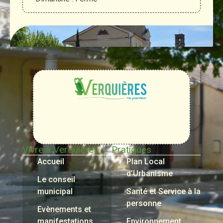
Entre
Rhône,
Alpilles
et
Durance
Vivre à Verquières
Pratiques
Accueil
Plan Local
d’Urbanisme
Le conseil
municipal
Santé et Service à la
personne
Evènements et
manifestations
Environnement