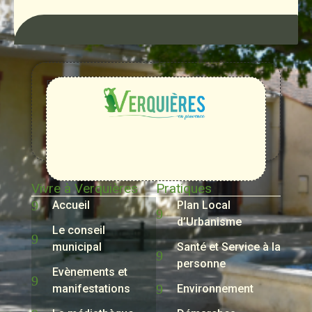
Entre
Rhône,
Alpilles
et
Durance
Vivre à Verquières
Pratiques
Accueil
Plan Local
d’Urbanisme
Le conseil
municipal
Santé et Service à la
personne
Evènements et
manifestations
Environnement