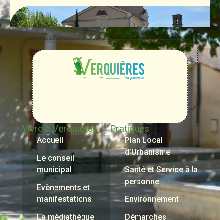
Entre
Rhône,
Alpilles
et
Durance
Vivre à Verquières
Pratiques
Accueil
Plan Local
d’Urbanisme
Le conseil
municipal
Santé et Service à la
personne
Evènements et
manifestations
Environnement
La médiathèque
Démarches