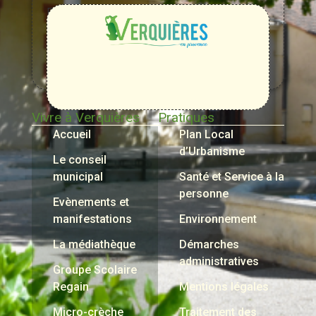
Entre
Rhône,
Alpilles
et
Durance
Vivre à Verquières
Pratiques
Accueil
Plan Local
d’Urbanisme
Le conseil
municipal
Santé et Service à la
personne
Evènements et
manifestations
Environnement
La médiathèque
Démarches
administratives
Groupe Scolaire
Regain
Mentions légales
Micro-crèche
Traitement des