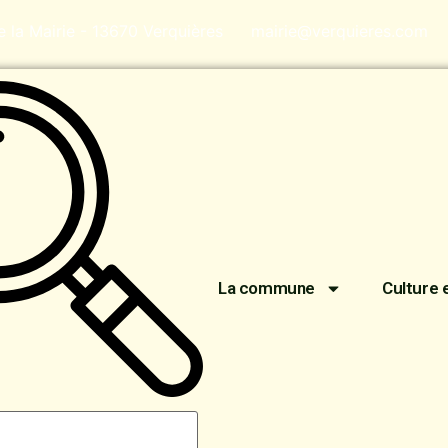
de la Mairie - 13670 Verquières
mairie@verquieres.com
La commune
Culture 