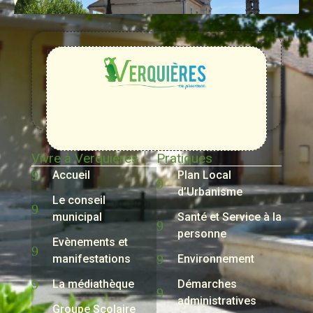
Entre
Rhône,
Alpilles
et
Durance
Vivre à Verquières
Pratiques
Accueil
Plan Local
d’Urbanisme
Le conseil
municipal
Santé et Service à la
personne
Evènements et
manifestations
Environnement
La médiathèque
Démarches
administratives
Groupe Scolaire