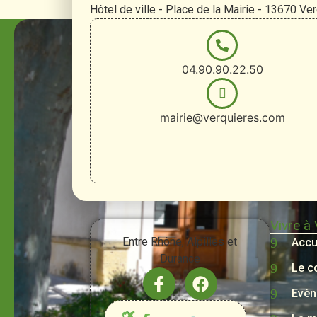
Hôtel de ville - Place de la Mairie - 13670 Ve
04.90.90.22.50
mairie@verquieres.com
Vivre à
Entre Rhône, Alpilles et
Accu
Durance
Le c
Evèn