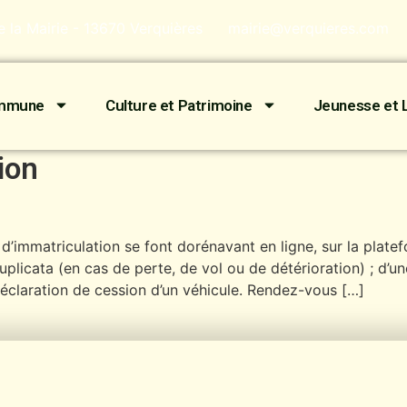
de la Mairie - 13670 Verquières
mairie@verquieres.com
ommune
Culture et Patrimoine
Jeunesse et L
ion
 d’immatriculation se font dorénavant en ligne, sur la pla
 duplicata (en cas de perte, de vol ou de détérioration) ; 
éclaration de cession d’un véhicule. Rendez-vous […]