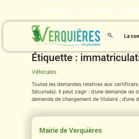
contenu
principal
04.90.90.22.50
Hôtel de ville - Place 
La c
Étiquette :
immatriculat
Véhicules
Toutes les demandes relatives aux certificats
Sécurisés). Il peut s’agir : d’une demande de
demande de changement de titulaire ; d’une d
Mairie de Verquières