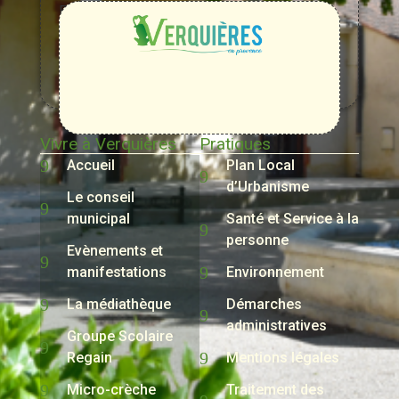
Entre
Rhône,
Alpilles
et
Durance
Vivre à Verquières
Pratiques
Accueil
Plan Local
d’Urbanisme
Le conseil
municipal
Santé et Service à la
personne
Evènements et
manifestations
Environnement
La médiathèque
Démarches
administratives
Groupe Scolaire
Regain
Mentions légales
Micro-crèche
Traitement des