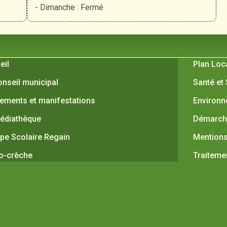
- Dimanche : Fermé
 Verquières
Pratiques
eil
Plan Loc
onseil municipal
Santé et
ements et manifestations
Environ
édiathèque
Démarche
pe Scolaire Regain
Mentions
o-crèche
Traiteme