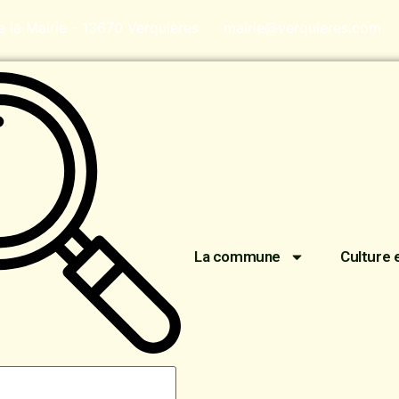
de la Mairie - 13670 Verquières
mairie@verquieres.com
La commune
Culture 