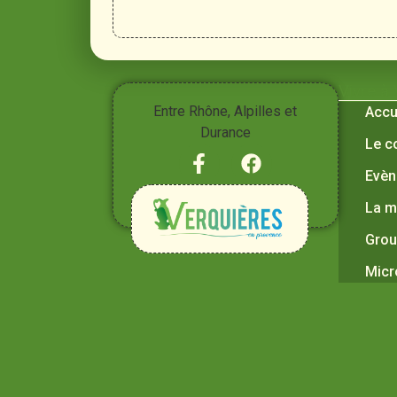
Vivre à
Entre Rhône, Alpilles et
Accu
Durance
Le c
Evèn
La m
Grou
Micr