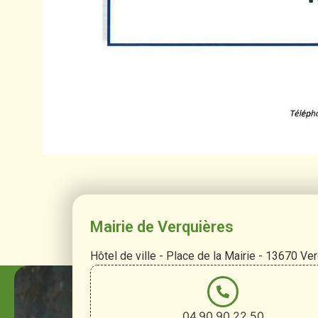
Mairie de Verquières
Hôtel de ville - Place de la Mairie - 13670 Ve
04.90.90.22.50