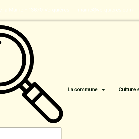
de la Mairie - 13670 Verquières
mairie@verquieres.com
La commune
Culture 