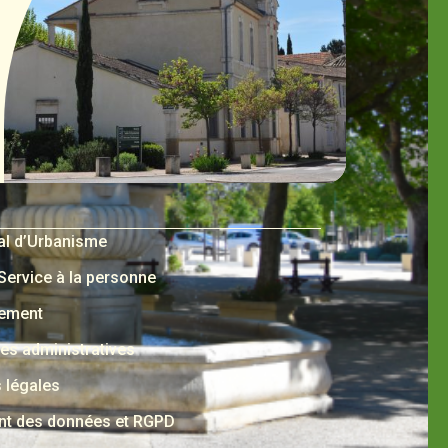
al d’Urbanisme
 Service à la personne
nement
s administratives
 légales
nt des données et RGPD