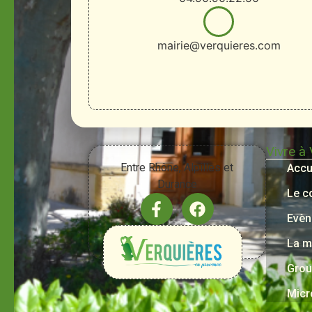
mairie@verquieres.com
Vivre à
Entre Rhône, Alpilles et
Accu
Durance
Le c
Evèn
La m
Grou
Micr