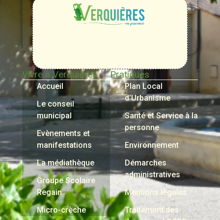
Entre
Rhône,
Alpilles
et
Durance
Vivre à Verquières
Pratiques
Accueil
Plan Local
d’Urbanisme
Le conseil
municipal
Santé et Service à la
personne
Evènements et
manifestations
Environnement
La médiathèque
Démarches
administratives
Groupe Scolaire
Regain
Mentions légales
Micro-crèche
Traitement des